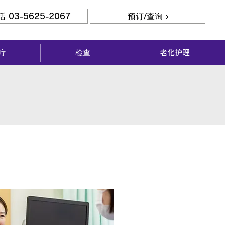
话 03-5625-2067
预订/查询 ›
疗
检查
老化护理