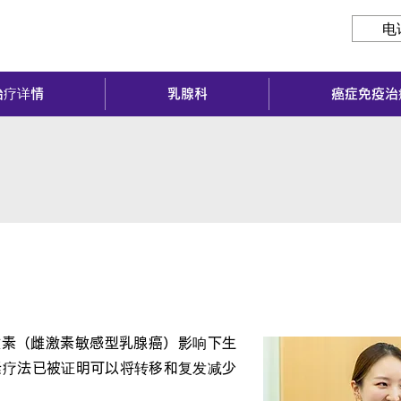
电
治疗详情
乳腺科
癌症免疫治
？
性激素（雌激素敏感型乳腺癌）影响下生
素疗法已被证明可以将转移和复发减少