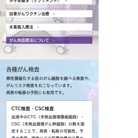
分子栄養学（サプリメント） ›
自家がんワクチン治療 ›
水素吸入療法 ›
がん免疫療法について ›
各種がん検査
悪性腫瘍化する前のがん細胞を調べる検査や、
がんリスク検査をおこなっています。
再発や転移の予防にも有用です。
CTC検査・CSC検査
血液中のCTC（末梢血循環腫瘍細胞）・
CSC（末梢血循環がん幹細胞）の数を測
定することで、再発・転移の可能性、予