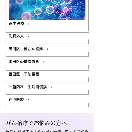
再生医療 ›
乳腺外来 ›
墨田区 乳がん検診 ›
墨田区の健康診査 ›
墨田区 予防接種 ›
一般内科・生活習慣病 ›
在宅医療 ›
がん治療でお悩みの方へ
当院には以下のようながん治療に関するご相談