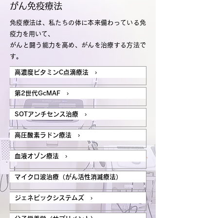
がん免疫療法
免疫療法は、私たちの体に本来備わっている免
疫力を用いて、
がんと闘う能力を高め、がんを治療する方法で
す。
高濃度ビタミンC点滴療法 ›
第2世代GcMAF ›
SOTアンチセンス治療 ›
高圧酸素ラドン療法 ›
血液オゾン療法 ›
マイクロ波治療（がん活性消滅療法）
ジェネピックシステムズ ›