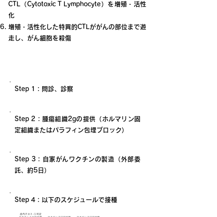
CTL（Cytotoxic T Lymphocyte）を増殖・活性
化
増殖・活性化した特異的CTLががんの部位まで遊
走し、がん細胞を殺傷
治療の流れ・治療期間・回数
Step 1：問診、診察
Step 2：腫瘍組織2gの提供（ホルマリン固
定組織またはパラフィン包埋ブロック）
Step 3：自家がんワクチンの製造（外部委
託、約5日）
Step 4：以下のスケジュールで接種