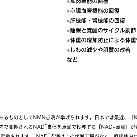
●
筋肉機能の回復
●
心臓血管機能の回復
●
肝機能・腎機能の回復
●
睡眠と覚醒のサイクル調節
●
体重の増加防止による体重
●
しわの減少や肌質の改善
など
の違い
あるものとしてNMN点滴が挙げられます。日本では最近、「
⁺
内で変換されるNAD
自体を点滴で投与する「NAD+点滴」が
⁺
変換されます。 NAD
点滴はこの代謝工程がなく、直接体内に