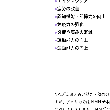
●
エイジングケア
●
疲労の改善
●
認知機能・記憶力の向上
●
免疫力の強化
●
炎症や痛みの軽減
●
運動能力の向上
●
運動能力の向上
⁺
「NAD
」と「NMN」
⁺
NAD
点滴と近い働き・効果の
すが、アメリカでは NMNが体
⁺
に取り入れられると、 NAD
に