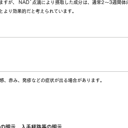
⁺
すが、 NAD
点滴により摂取した成分は、通常2～3週間体
とより効果的だと考えられています。
感、赤み、発疹などの症状が出る場合があります。
た自由診療について
との明示、入手経路等の明示