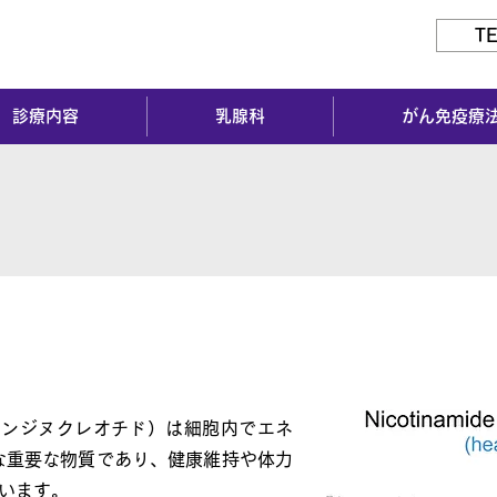
TE
診療内容
乳腺科
がん免疫療
ニンジヌクレオチド）は細胞内でエネ
な重要な物質であり、健康維持や体力
います。