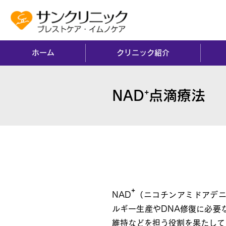
ホーム
クリニック紹介
NAD⁺点滴療法
⁺
NAD
点滴療法とは
⁺
NAD
（ニコチンアミドアデ
ルギー生産やDNA修復に必要
維持などを担う役割を果たして