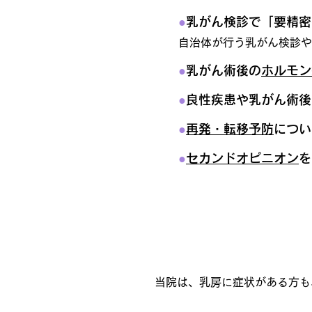
●
乳がん検診で「要精密
自治体が行う乳がん検診や
●
乳がん術後の
ホルモン
●
良性疾患や乳がん術
後
●
再発・転移予防
につい
●
セカンドオピニオン
を
乳がん診療の流れ
当院は、乳房に症状がある方も