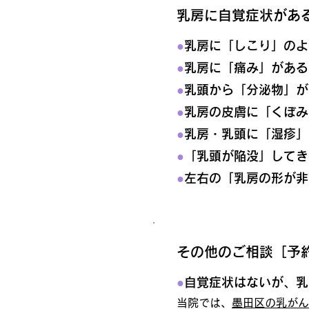
乳房に自覚症状があ
●
乳房に「しこり」のよ
●
乳房に「痛み」がある
●
乳頭から「分泌物」が
●
乳房の皮膚に「くぼみ
●
乳房・乳頭に「湿疹」
●
「乳頭が陥没」してき
●
左右の「乳房の形が非
その他のご相談［予
●
自覚症状はないが、乳
当院では、
墨田区の乳が
ん